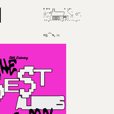
° ˛ ° ˚* _Π_____*☽*˚ ˛
✩ ˚˛˚*/______/__＼。✩˚ ˚˛
˚ ˛˚˛˚｜ 田田｜門｜ ˚ ˚
´´ ̛ ̛ ´´ ´´ ´´ ̛ ̛ ´´ ´´ ´´ ̛ ̛ ´´ 
જ⁀➴ ✉︎ 