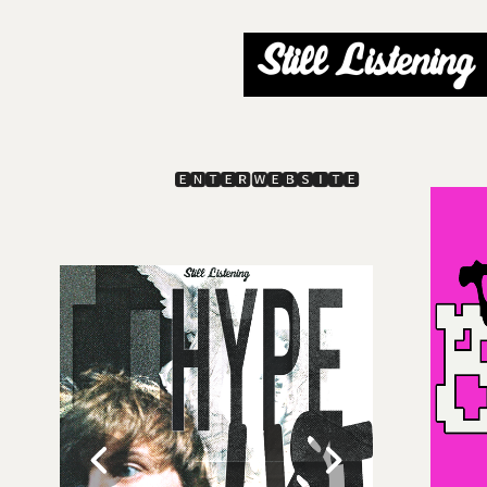
🅴🅽🆃🅴🆁 🆆🅴🅱🆂🅸🆃🅴