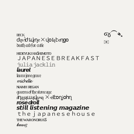
જ⁀➴ 
ʙᴇᴄᴋ
ժąѵìժ ҍվɾղҽ × վօ Ӏą էҽղցօ
✉︎ 
𝔡𝔢𝔞𝔱𝔥 𝔠𝔞𝔟 𝔣𝔬𝔯 𝔠𝔲𝔱𝔦𝔢
ʜɪᴅᴇʏᴜᴋɪ ʜᴀꜱʜɪᴍᴏᴛᴏ
ＪＡＰＡＮＥＳＥ ＢＲＥＡＫＦＡＳＴ
𝚓𝚞𝚕𝚒𝚊 𝚓𝚊𝚌𝚔𝚕𝚒𝚗
𝙡
𝙖𝙪𝙧𝙚𝙡
𝔩𝔞𝔲𝔯𝔞 𝔧𝔞𝔫𝔢 𝔤𝔯𝔞𝔠𝔢
𝓶𝓲𝓬𝓱𝓮𝓵𝓵𝓮
ɴɪᴀᴍʜ  ʀᴇɢᴀɴ
𝔮𝔲𝔢𝔢𝔫𝔰 𝔬𝔣 𝔱𝔥𝔢 𝔰𝔱𝔬𝔫𝔢 𝔞𝔤𝔢
ɾìղą ʂąաąվąʍą  × ҽӀէօղ ʝօհղ
𝙧𝙤𝙨𝙚 𝙙𝙧𝙤𝙡𝙡
𝙨𝙩𝙞𝙡𝙡 𝙡𝙞𝙨𝙩𝙚𝙣𝙞𝙣𝙜 𝙢𝙖𝙜𝙖𝙯𝙞𝙣𝙚
ｔｈｅ ｊａｐａｎｅｓｅ ｈｏｕｓｅ 
ᴛʜᴇ ᴡᴀʀ ᴏɴ ᴅʀᴜɢꜱ
𝓉𝓊𝓊𝓃𝑔