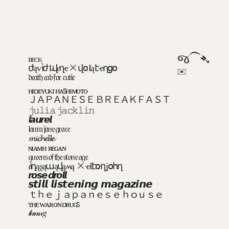
જ⁀➴ 
ʙᴇᴄᴋ
ժąѵìժ ҍվɾղҽ × վօ Ӏą էҽղցօ
✉︎ 
𝔡𝔢𝔞𝔱𝔥 𝔠𝔞𝔟 𝔣𝔬𝔯 𝔠𝔲𝔱𝔦𝔢
ʜɪᴅᴇʏᴜᴋɪ ʜᴀꜱʜɪᴍᴏᴛᴏ
ＪＡＰＡＮＥＳＥ ＢＲＥＡＫＦＡＳＴ
𝚓𝚞𝚕𝚒𝚊 𝚓𝚊𝚌𝚔𝚕𝚒𝚗
𝙡
𝙖𝙪𝙧𝙚𝙡
𝔩𝔞𝔲𝔯𝔞 𝔧𝔞𝔫𝔢 𝔤𝔯𝔞𝔠𝔢
𝓶𝓲𝓬𝓱𝓮𝓵𝓵𝓮
ɴɪᴀᴍʜ  ʀᴇɢᴀɴ
𝔮𝔲𝔢𝔢𝔫𝔰 𝔬𝔣 𝔱𝔥𝔢 𝔰𝔱𝔬𝔫𝔢 𝔞𝔤𝔢
ɾìղą ʂąաąվąʍą  × ҽӀէօղ ʝօհղ
𝙧𝙤𝙨𝙚 𝙙𝙧𝙤𝙡𝙡
𝙨𝙩𝙞𝙡𝙡 𝙡𝙞𝙨𝙩𝙚𝙣𝙞𝙣𝙜 𝙢𝙖𝙜𝙖𝙯𝙞𝙣𝙚
ｔｈｅ ｊａｐａｎｅｓｅ ｈｏｕｓｅ 
ᴛʜᴇ ᴡᴀʀ ᴏɴ ᴅʀᴜɢꜱ
𝓉𝓊𝓊𝓃𝑔